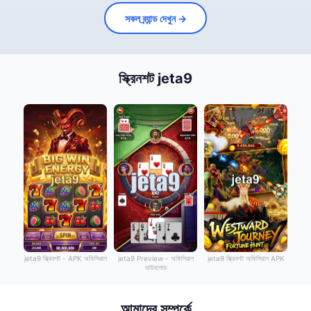
সকল ব্র্যান্ড দেখুন →
স্ক্রিনশট jeta9
jeta9 স্ক্রিনশট - APK অফিসিয়াল
jeta9 Preview - অফিসিয়াল
jeta9 স্ক্রিনশট অফিসিয়াল APK
ডাউনলোড
আমাদের সম্পর্কে