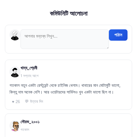
কমিউনিটি আলোচনা
পাঠান
খাদ্য_প্রেমী
1 সপ্তাহ আগে
গতকাল নতুন একটা রেস্টুরেন্ট থেকে চাইনিজ খেলাম। খাবারের মান মোটামুটি ভালো,
কিন্তু দাম অনেক বেশি। আর ওয়েটারদের সার্ভিসও খুব একটা ভালো ছিল না।
💬 উত্তর দিন
♥ 26
সৌরভ_২০০১
গতকাল