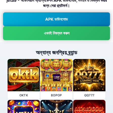
jeta9 - অফিসিয়াল অ্যাপ্লিকেশন APK ডাউনলোড, লগইন ও নিবন্ধন করার
জন্য সেরা প্ল্যাটফর্ম।
APK ডাউনলোড
এখনই নিবন্ধন করুন
অন্যান্য জনপ্রিয় ব্র্যান্ড
OKTK
BDPOP
QQ777