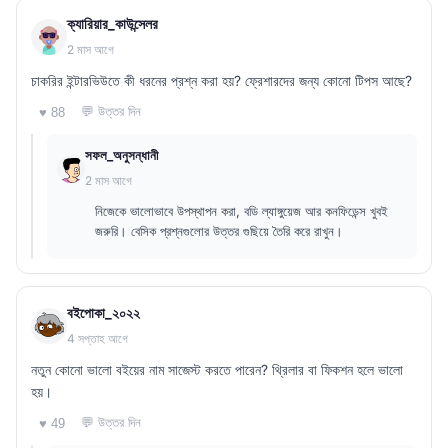
ক্যারিয়ার_কাউন্সেলর
2 মাস আগে
চাকরির ইন্টারভিউতে কী ধরনের প্রশ্ন করা হয়? ফ্রেশারদের জন্য কোনো টিপস আছে?
💬 উত্তর দিন
♥ 88
সফল_অনুসন্ধানী
2 মাস আগে
নিজেকে ভালোভাবে উপস্থাপন করা, বডি ল্যাঙ্গুয়েজ আর কনফিডেন্স খুবই
জরুরি। বেসিক প্রশ্নগুলোর উত্তর গুছিয়ে তৈরি করে রাখুন।
বইপোকা_২০২২
4 সপ্তাহ আগে
নতুন কোনো ভালো বইয়ের নাম সাজেস্ট করতে পারেন? থ্রিলার বা ফিকশন হলে ভালো
হয়।
💬 উত্তর দিন
♥ 49