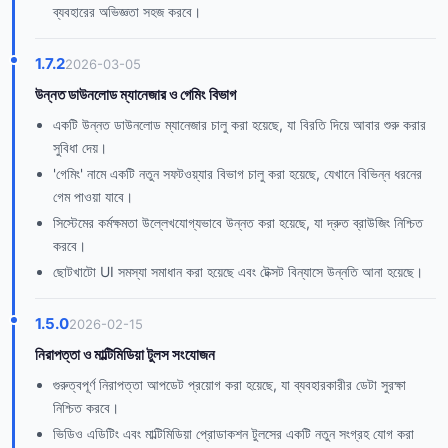
ব্যবহারের অভিজ্ঞতা সহজ করবে।
1.7.2
2026-03-05
উন্নত ডাউনলোড ম্যানেজার ও গেমিং বিভাগ
একটি উন্নত ডাউনলোড ম্যানেজার চালু করা হয়েছে, যা বিরতি দিয়ে আবার শুরু করার
সুবিধা দেয়।
'গেমিং' নামে একটি নতুন সফটওয়্যার বিভাগ চালু করা হয়েছে, যেখানে বিভিন্ন ধরনের
গেম পাওয়া যাবে।
সিস্টেমের কর্মক্ষমতা উল্লেখযোগ্যভাবে উন্নত করা হয়েছে, যা দ্রুত ব্রাউজিং নিশ্চিত
করবে।
ছোটখাটো UI সমস্যা সমাধান করা হয়েছে এবং টেক্সট বিন্যাসে উন্নতি আনা হয়েছে।
1.5.0
2026-02-15
নিরাপত্তা ও মাল্টিমিডিয়া টুলস সংযোজন
গুরুত্বপূর্ণ নিরাপত্তা আপডেট প্রয়োগ করা হয়েছে, যা ব্যবহারকারীর ডেটা সুরক্ষা
নিশ্চিত করবে।
ভিডিও এডিটিং এবং মাল্টিমিডিয়া প্রোডাকশন টুলসের একটি নতুন সংগ্রহ যোগ করা