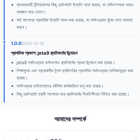
ব্যবহারকারী ইন্টারফেসের কিছু ছোটখাটো উন্নতি আনা হয়েছে, যা নেভিগেশনকে আরও
স্বজ্ঞাত করে তোলে।
সার্চ ফাংশনের প্রাথমিক উন্নতি সাধন করা হয়েছে, যা সফটওয়্যার খুঁজে পেতে সাহায্য
করবে।
1.0.0
2025-12-15
প্রাথমিক প্রকাশ: jeta9 প্ল্যাটফর্মের উন্মোচন
jeta9 সফটওয়্যার ডাউনলোড প্ল্যাটফর্মের প্রথম উন্মোচন করা হয়েছে।
শিক্ষামূলক এবং প্রয়োজনীয় টুলস ক্যাটাগরির প্রাথমিক সফটওয়্যার তালিকাভুক্ত করা
হয়েছে।
সফটওয়্যার ডাউনলোডের মৌলিক কার্যকারিতা চালু করা হয়েছে।
কিছু ছোটখাটো ত্রুটি সংশোধন করে প্ল্যাটফর্মের স্থিতিশীলতা নিশ্চিত করা হয়েছে।
আমাদের সম্পর্কে