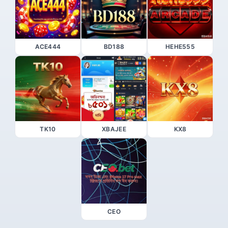
ACE444
BD188
HEHE555
TK10
XBAJEE
KX8
CEO