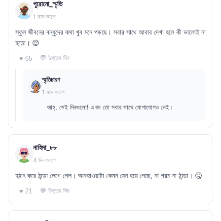
পুরোনো_স্মৃতি
1 মাস আগে
স্কুল জীবনের বন্ধুদের কথা খুব মনে পড়ছে। সবার সাথে আবার দেখা হলে কী ভালোই না
হতো। 😌
💬 উত্তর দিন
♥ 65
স্মৃতিচারণ
1 মাস আগে
আহ্, সেই দিনগুলো! এখন তো সবার সাথে যোগাযোগও নেই।
নাহিদা_৮৮
4 দিন আগে
হঠাৎ করে ঠান্ডা লেগে গেল। আবহাওয়াটা কেমন যেন হয়ে গেছে, না গরম না ঠান্ডা। 🤒
💬 উত্তর দিন
♥ 21