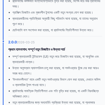
প্ল্যাটফর্মের কর্মক্ষমতা উল্লেখযোগ্যভাবে বৃদ্ধি করা হয়েছে, বিশেষ করে উচ্চ ট্রাফিকের
সময়।
গ্রাফিক্স ডিজাইন এবং সৃজনশীল টুলসের একটি নতুন সংগ্রহ যোগ করা হয়েছে।
ব্যবহারকারীদের প্রতিক্রিয়া অনুযায়ী কিছু পরিবর্তন আনা হয়েছে, যা তাদের অনুরোধ
পূরণ করে।
ছোটখাটো বাগ সংশোধন করা হয়েছে, যা প্ল্যাটফর্মের স্থিতিশীলতা উন্নত করে।
2.0.0
2026-03-25
প্রধান হালনাগাদ: সম্পূর্ণ নতুন ডিজাইন ও উন্নত সার্চ
সম্পূর্ণ ব্যবহারকারী ইন্টারফেস (UI) নতুন করে ডিজাইন করা হয়েছে, যা আধুনিক এবং
ব্যবহারকারী-বান্ধব।
উন্নত অনুসন্ধান অ্যালগরিদম চালু করা হয়েছে, যা সফটওয়্যার খুঁজে বের করা আরও
সহজ করে তোলে।
'উৎপাদনশীলতা' নামে একটি নতুন সফটওয়্যার বিভাগ যোগ করা হয়েছে, যেখানে অফিস
ও ব্যবসায়িক টুলস পাওয়া যাবে।
প্ল্যাটফর্মের সামগ্রিক স্থিতিশীলতা এবং গতি বৃদ্ধি করা হয়েছে, যা একটি নিরবচ্ছিন্ন
অভিজ্ঞতা দেবে।
নতুন ব্যবহারকারীদের জন্য অনবোর্ডিং প্রক্রিয়া উন্নত করা হয়েছে, যা প্রথমবার