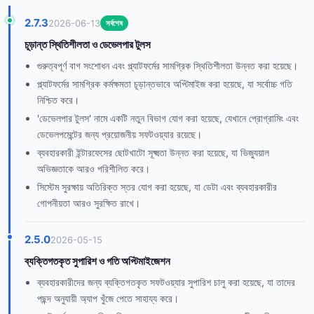
2.7.3
2026-06-13
সর্বশেষ
চূড়ান্ত স্থিতিশীলতা ও ডেভেলপার টুলস
গুরুত্বপূর্ণ বাগ সংশোধন এবং প্ল্যাটফর্মের সামগ্রিক স্থিতিশীলতা উন্নত করা হয়েছে।
প্ল্যাটফর্মের সামগ্রিক কর্মক্ষমতা চূড়ান্তভাবে অপ্টিমাইজ করা হয়েছে, যা সর্বোচ্চ গতি
নিশ্চিত করে।
'ডেভেলপার টুলস' নামে একটি নতুন বিভাগ যোগ করা হয়েছে, যেখানে প্রোগ্রামিং এবং
ডেভেলপমেন্টের জন্য প্রয়োজনীয় সফটওয়্যার রয়েছে।
ব্যবহারকারী ইন্টারফেসের ছোটখাটো সূক্ষ্মতা উন্নত করা হয়েছে, যা ভিজ্যুয়াল
অভিজ্ঞতাকে আরও পরিশীলিত করে।
সিস্টেম সুরক্ষায় অতিরিক্ত স্তর যোগ করা হয়েছে, যা ডেটা এবং ব্যবহারকারীর
গোপনীয়তা আরও সুরক্ষিত রাখে।
2.5.0
2026-05-15
ব্যক্তিগতকৃত সুপারিশ ও গতি অপ্টিমাইজেশন
ব্যবহারকারীদের জন্য ব্যক্তিগতকৃত সফটওয়্যার সুপারিশ চালু করা হয়েছে, যা তাদের
পছন্দ অনুযায়ী অ্যাপ খুঁজে পেতে সাহায্য করে।