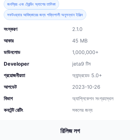
জনপ্রিয় এবং ট্রেন্ডিং অ্যাপের তালিকা
সফটওয়্যার আবিষ্কারের জন্য শক্তিশালী অনুসন্ধান ইঞ্জিন
সংস্করণ
2.1.0
আকার
45 MB
ডাউনলোড
1,000,000+
Developer
jeta9 টিম
প্রয়োজনীয়তা
অ্যান্ড্রয়েড 5.0+
আপডেট
2023-10-26
বিভাগ
অ্যাপ্লিকেশন সংগ্রহস্থল
কনটেন্ট রেটিং
সকলের জন্য
রিলিজ লগ