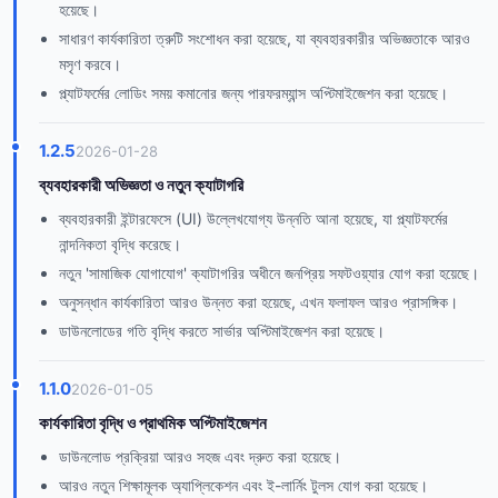
হয়েছে।
সাধারণ কার্যকারিতা ত্রুটি সংশোধন করা হয়েছে, যা ব্যবহারকারীর অভিজ্ঞতাকে আরও
মসৃণ করবে।
প্ল্যাটফর্মের লোডিং সময় কমানোর জন্য পারফরম্যান্স অপ্টিমাইজেশন করা হয়েছে।
1.2.5
2026-01-28
ব্যবহারকারী অভিজ্ঞতা ও নতুন ক্যাটাগরি
ব্যবহারকারী ইন্টারফেসে (UI) উল্লেখযোগ্য উন্নতি আনা হয়েছে, যা প্ল্যাটফর্মের
নান্দনিকতা বৃদ্ধি করেছে।
নতুন 'সামাজিক যোগাযোগ' ক্যাটাগরির অধীনে জনপ্রিয় সফটওয়্যার যোগ করা হয়েছে।
অনুসন্ধান কার্যকারিতা আরও উন্নত করা হয়েছে, এখন ফলাফল আরও প্রাসঙ্গিক।
ডাউনলোডের গতি বৃদ্ধি করতে সার্ভার অপ্টিমাইজেশন করা হয়েছে।
1.1.0
2026-01-05
কার্যকারিতা বৃদ্ধি ও প্রাথমিক অপ্টিমাইজেশন
ডাউনলোড প্রক্রিয়া আরও সহজ এবং দ্রুত করা হয়েছে।
আরও নতুন শিক্ষামূলক অ্যাপ্লিকেশন এবং ই-লার্নিং টুলস যোগ করা হয়েছে।