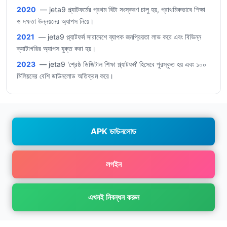
2020
— jeta9 প্ল্যাটফর্মের প্রথম বিটা সংস্করণ চালু হয়, প্রাথমিকভাবে শিক্ষা
ও দক্ষতা উন্নয়নের অ্যাপস নিয়ে।
2021
— jeta9 প্ল্যাটফর্ম সারাদেশে ব্যাপক জনপ্রিয়তা লাভ করে এবং বিভিন্ন
ক্যাটাগরির অ্যাপস যুক্ত করা হয়।
2023
— jeta9 'শ্রেষ্ঠ ডিজিটাল শিক্ষা প্ল্যাটফর্ম' হিসেবে পুরস্কৃত হয় এবং ১০০
মিলিয়নের বেশি ডাউনলোড অতিক্রম করে।
APK ডাউনলোড
লগইন
এখনই নিবন্ধন করুন