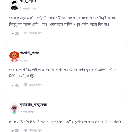
খাদ্য_প্রেমী
1 সপ্তাহ আগে
গতকাল নতুন একটা রেস্টুরেন্ট থেকে চাইনিজ খেলাম। খাবারের মান মোটামুটি ভালো,
কিন্তু দাম অনেক বেশি। আর ওয়েটারদের সার্ভিসও খুব একটা ভালো ছিল না।
💬 উত্তর দিন
♥ 26
পশুপাখি_পাগল
গতকাল
আমার পোষা বিড়ালটা আজ সকালে আমার ল্যাপটপের ওপর ঘুমিয়ে পড়েছিল। কী যে
কিউট লাগছিল! 😻
💬 উত্তর দিন
♥ 40
ক্যারিয়ার_কাউন্সেলর
2 মাস আগে
চাকরির ইন্টারভিউতে কী ধরনের প্রশ্ন করা হয়? ফ্রেশারদের জন্য কোনো টিপস আছে?
💬 উত্তর দিন
♥ 88