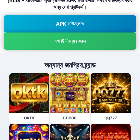
jeta9 - অফিসিয়াল অ্যাপ্লিকেশন APK ডাউনলোড, লগইন ও নিবন্ধন করার
জন্য সেরা প্ল্যাটফর্ম।
APK ডাউনলোড
এখনই নিবন্ধন করুন
অন্যান্য জনপ্রিয় ব্র্যান্ড
OKTK
BDPOP
QQ777