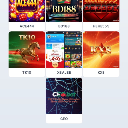
ACE444
BD188
HEHE555
TK10
XBAJEE
KX8
CEO