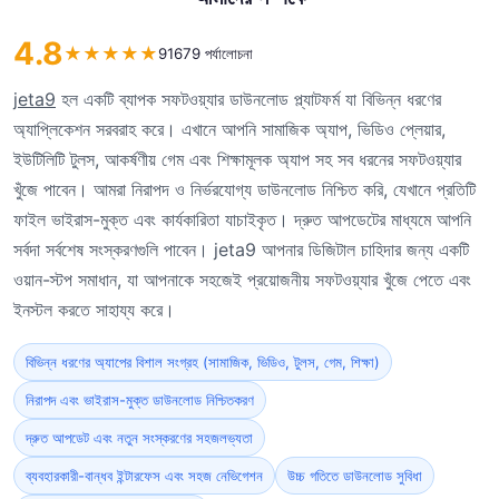
4.8
★
★
★
★
★
91679 পর্যালোচনা
jeta9
হল একটি ব্যাপক সফটওয়্যার ডাউনলোড প্ল্যাটফর্ম যা বিভিন্ন ধরণের
অ্যাপ্লিকেশন সরবরাহ করে। এখানে আপনি সামাজিক অ্যাপ, ভিডিও প্লেয়ার,
ইউটিলিটি টুলস, আকর্ষণীয় গেম এবং শিক্ষামূলক অ্যাপ সহ সব ধরনের সফটওয়্যার
খুঁজে পাবেন। আমরা নিরাপদ ও নির্ভরযোগ্য ডাউনলোড নিশ্চিত করি, যেখানে প্রতিটি
ফাইল ভাইরাস-মুক্ত এবং কার্যকারিতা যাচাইকৃত। দ্রুত আপডেটের মাধ্যমে আপনি
সর্বদা সর্বশেষ সংস্করণগুলি পাবেন। jeta9 আপনার ডিজিটাল চাহিদার জন্য একটি
ওয়ান-স্টপ সমাধান, যা আপনাকে সহজেই প্রয়োজনীয় সফটওয়্যার খুঁজে পেতে এবং
ইনস্টল করতে সাহায্য করে।
বিভিন্ন ধরণের অ্যাপের বিশাল সংগ্রহ (সামাজিক, ভিডিও, টুলস, গেম, শিক্ষা)
নিরাপদ এবং ভাইরাস-মুক্ত ডাউনলোড নিশ্চিতকরণ
দ্রুত আপডেট এবং নতুন সংস্করণের সহজলভ্যতা
ব্যবহারকারী-বান্ধব ইন্টারফেস এবং সহজ নেভিগেশন
উচ্চ গতিতে ডাউনলোড সুবিধা