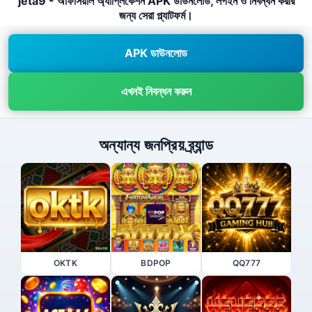
jeta9 - অফিসিয়াল অ্যাপ্লিকেশন APK ডাউনলোড, লগইন ও নিবন্ধন করার
জন্য সেরা প্ল্যাটফর্ম।
APK ডাউনলোড
এখনই নিবন্ধন করুন
অন্যান্য জনপ্রিয় ব্র্যান্ড
OKTK
BDPOP
QQ777