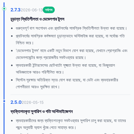
2.7.3
2026-06-13
সর্বশেষ
চূড়ান্ত স্থিতিশীলতা ও ডেভেলপার টুলস
গুরুত্বপূর্ণ বাগ সংশোধন এবং প্ল্যাটফর্মের সামগ্রিক স্থিতিশীলতা উন্নত করা হয়েছে।
প্ল্যাটফর্মের সামগ্রিক কর্মক্ষমতা চূড়ান্তভাবে অপ্টিমাইজ করা হয়েছে, যা সর্বোচ্চ গতি
নিশ্চিত করে।
'ডেভেলপার টুলস' নামে একটি নতুন বিভাগ যোগ করা হয়েছে, যেখানে প্রোগ্রামিং এবং
ডেভেলপমেন্টের জন্য প্রয়োজনীয় সফটওয়্যার রয়েছে।
ব্যবহারকারী ইন্টারফেসের ছোটখাটো সূক্ষ্মতা উন্নত করা হয়েছে, যা ভিজ্যুয়াল
অভিজ্ঞতাকে আরও পরিশীলিত করে।
সিস্টেম সুরক্ষায় অতিরিক্ত স্তর যোগ করা হয়েছে, যা ডেটা এবং ব্যবহারকারীর
গোপনীয়তা আরও সুরক্ষিত রাখে।
2.5.0
2026-05-15
ব্যক্তিগতকৃত সুপারিশ ও গতি অপ্টিমাইজেশন
ব্যবহারকারীদের জন্য ব্যক্তিগতকৃত সফটওয়্যার সুপারিশ চালু করা হয়েছে, যা তাদের
পছন্দ অনুযায়ী অ্যাপ খুঁজে পেতে সাহায্য করে।