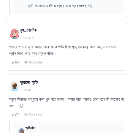
হ্যাঁ, আমারও একই অবস্থা। জ্বর জ্বর লাগছে 🤧
বৃক্ষ_প্রেমিক
1 মাস আগে
গাছের পাতায় ধুলো জমলে মাঝে মাঝে পানি দিয়ে মুছে দেবেন। এতে গাছ ভালোভাবে
শ্বাস নিতে পারে আর ফ্রেশ থাকে।
💬 উত্তর দিন
♥ 53
পুরোনো_স্মৃতি
1 মাস আগে
স্কুল জীবনের বন্ধুদের কথা খুব মনে পড়ছে। সবার সাথে আবার দেখা হলে কী ভালোই না
হতো। 😌
💬 উত্তর দিন
♥ 65
স্মৃতিচারণ