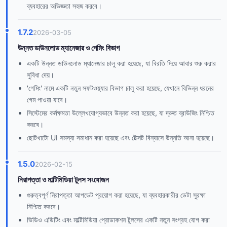
ব্যবহারের অভিজ্ঞতা সহজ করবে।
1.7.2
2026-03-05
উন্নত ডাউনলোড ম্যানেজার ও গেমিং বিভাগ
একটি উন্নত ডাউনলোড ম্যানেজার চালু করা হয়েছে, যা বিরতি দিয়ে আবার শুরু করার
সুবিধা দেয়।
'গেমিং' নামে একটি নতুন সফটওয়্যার বিভাগ চালু করা হয়েছে, যেখানে বিভিন্ন ধরনের
গেম পাওয়া যাবে।
সিস্টেমের কর্মক্ষমতা উল্লেখযোগ্যভাবে উন্নত করা হয়েছে, যা দ্রুত ব্রাউজিং নিশ্চিত
করবে।
ছোটখাটো UI সমস্যা সমাধান করা হয়েছে এবং টেক্সট বিন্যাসে উন্নতি আনা হয়েছে।
1.5.0
2026-02-15
নিরাপত্তা ও মাল্টিমিডিয়া টুলস সংযোজন
গুরুত্বপূর্ণ নিরাপত্তা আপডেট প্রয়োগ করা হয়েছে, যা ব্যবহারকারীর ডেটা সুরক্ষা
নিশ্চিত করবে।
ভিডিও এডিটিং এবং মাল্টিমিডিয়া প্রোডাকশন টুলসের একটি নতুন সংগ্রহ যোগ করা