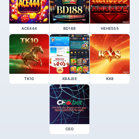
ACE444
BD188
HEHE555
TK10
XBAJEE
KX8
CEO