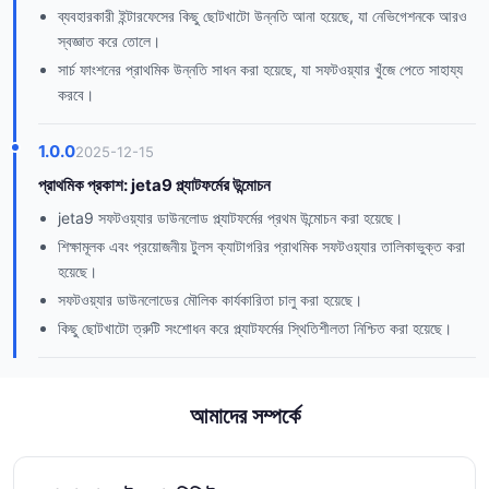
ব্যবহারকারী ইন্টারফেসের কিছু ছোটখাটো উন্নতি আনা হয়েছে, যা নেভিগেশনকে আরও
স্বজ্ঞাত করে তোলে।
সার্চ ফাংশনের প্রাথমিক উন্নতি সাধন করা হয়েছে, যা সফটওয়্যার খুঁজে পেতে সাহায্য
করবে।
1.0.0
2025-12-15
প্রাথমিক প্রকাশ: jeta9 প্ল্যাটফর্মের উন্মোচন
jeta9 সফটওয়্যার ডাউনলোড প্ল্যাটফর্মের প্রথম উন্মোচন করা হয়েছে।
শিক্ষামূলক এবং প্রয়োজনীয় টুলস ক্যাটাগরির প্রাথমিক সফটওয়্যার তালিকাভুক্ত করা
হয়েছে।
সফটওয়্যার ডাউনলোডের মৌলিক কার্যকারিতা চালু করা হয়েছে।
কিছু ছোটখাটো ত্রুটি সংশোধন করে প্ল্যাটফর্মের স্থিতিশীলতা নিশ্চিত করা হয়েছে।
আমাদের সম্পর্কে