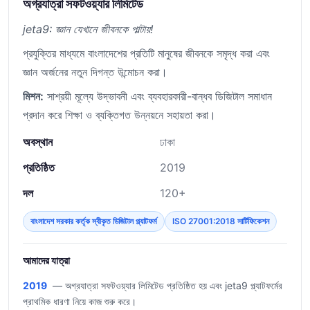
অগ্রযাত্রা সফটওয়্যার লিমিটেড
jeta9: জ্ঞান যেখানে জীবনকে পাল্টায়!
প্রযুক্তির মাধ্যমে বাংলাদেশের প্রতিটি মানুষের জীবনকে সমৃদ্ধ করা এবং
জ্ঞান অর্জনের নতুন দিগন্ত উন্মোচন করা।
মিশন:
সাশ্রয়ী মূল্যে উদ্ভাবনী এবং ব্যবহারকারী-বান্ধব ডিজিটাল সমাধান
প্রদান করে শিক্ষা ও ব্যক্তিগত উন্নয়নে সহায়তা করা।
অবস্থান
ঢাকা
প্রতিষ্ঠিত
2019
দল
120+
বাংলাদেশ সরকার কর্তৃক স্বীকৃত ডিজিটাল প্ল্যাটফর্ম
ISO 27001:2018 সার্টিফিকেশন
আমাদের যাত্রা
2019
— অগ্রযাত্রা সফটওয়্যার লিমিটেড প্রতিষ্ঠিত হয় এবং jeta9 প্ল্যাটফর্মের
প্রাথমিক ধারণা নিয়ে কাজ শুরু করে।