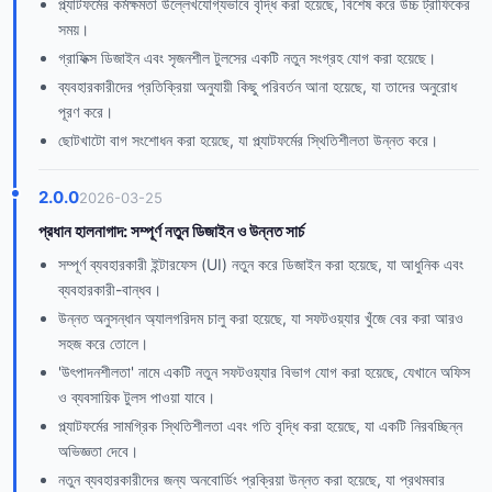
প্ল্যাটফর্মের কর্মক্ষমতা উল্লেখযোগ্যভাবে বৃদ্ধি করা হয়েছে, বিশেষ করে উচ্চ ট্রাফিকের
সময়।
গ্রাফিক্স ডিজাইন এবং সৃজনশীল টুলসের একটি নতুন সংগ্রহ যোগ করা হয়েছে।
ব্যবহারকারীদের প্রতিক্রিয়া অনুযায়ী কিছু পরিবর্তন আনা হয়েছে, যা তাদের অনুরোধ
পূরণ করে।
ছোটখাটো বাগ সংশোধন করা হয়েছে, যা প্ল্যাটফর্মের স্থিতিশীলতা উন্নত করে।
2.0.0
2026-03-25
প্রধান হালনাগাদ: সম্পূর্ণ নতুন ডিজাইন ও উন্নত সার্চ
সম্পূর্ণ ব্যবহারকারী ইন্টারফেস (UI) নতুন করে ডিজাইন করা হয়েছে, যা আধুনিক এবং
ব্যবহারকারী-বান্ধব।
উন্নত অনুসন্ধান অ্যালগরিদম চালু করা হয়েছে, যা সফটওয়্যার খুঁজে বের করা আরও
সহজ করে তোলে।
'উৎপাদনশীলতা' নামে একটি নতুন সফটওয়্যার বিভাগ যোগ করা হয়েছে, যেখানে অফিস
ও ব্যবসায়িক টুলস পাওয়া যাবে।
প্ল্যাটফর্মের সামগ্রিক স্থিতিশীলতা এবং গতি বৃদ্ধি করা হয়েছে, যা একটি নিরবচ্ছিন্ন
অভিজ্ঞতা দেবে।
নতুন ব্যবহারকারীদের জন্য অনবোর্ডিং প্রক্রিয়া উন্নত করা হয়েছে, যা প্রথমবার