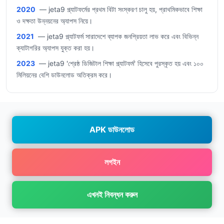
2020
— jeta9 প্ল্যাটফর্মের প্রথম বিটা সংস্করণ চালু হয়, প্রাথমিকভাবে শিক্ষা
ও দক্ষতা উন্নয়নের অ্যাপস নিয়ে।
2021
— jeta9 প্ল্যাটফর্ম সারাদেশে ব্যাপক জনপ্রিয়তা লাভ করে এবং বিভিন্ন
ক্যাটাগরির অ্যাপস যুক্ত করা হয়।
2023
— jeta9 'শ্রেষ্ঠ ডিজিটাল শিক্ষা প্ল্যাটফর্ম' হিসেবে পুরস্কৃত হয় এবং ১০০
মিলিয়নের বেশি ডাউনলোড অতিক্রম করে।
APK ডাউনলোড
লগইন
এখনই নিবন্ধন করুন